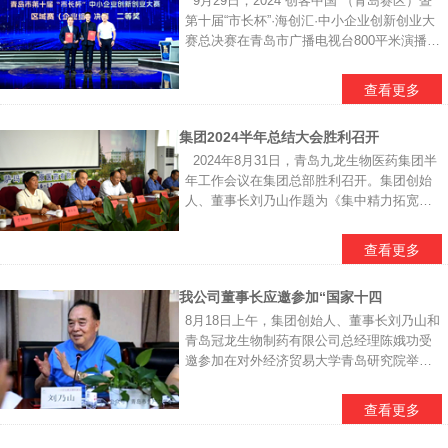
9月29日，2024“创客中国”（青岛赛区）暨
第十届“市长杯”·海创汇·中小企业创新创业大
赛总决赛在青岛市广播电视台800平米演播大
厅成功举办，经过激烈角逐，我公司的
查看更多
集团2024半年总结大会胜利召开
2024年8月31日，青岛九龙生物医药集团半
年工作会议在集团总部胜利召开。集团创始
人、董事长刘乃山作题为《集中精力拓宽国
际与国内两大市场，继续完善壮大完整产业
查看更多
我公司董事长应邀参加“国家十四
8月18日上午，集团创始人、董事长刘乃山和
青岛冠龙生物制药有限公司总经理陈娥功受
邀参加在对外经济贸易大学青岛研究院举办
的“国家十四五重大研发计划”子课题任
查看更多